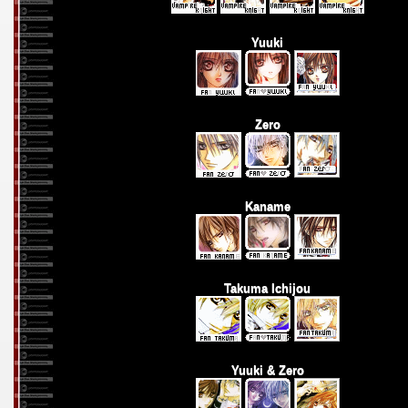
Yuuki
Zero
Kaname
Takuma Ichijou
Yuuki & Zero