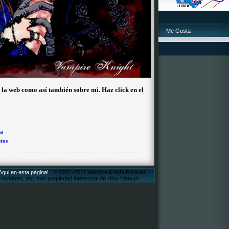
Me Gusta
 la web como así también sobre mi. Haz click en el
as
tos
¡Aqui en esta página!
© 2007 -2011 Vampire Knight Forever.
ombres, etc. son propiedad intelectual de Hino Matsuri