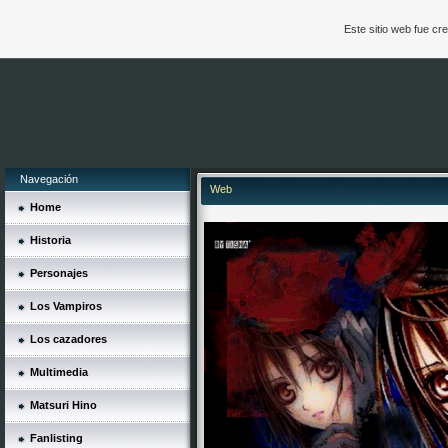
Este sitio web fue c
Navegación
Web
Home
Historia
Personajes
Los Vampiros
Los cazadores
Multimedia
Matsuri Hino
Fanlisting