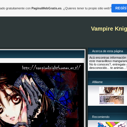
REGÍS
reado gratuitamente con
PaginaWebGratis.es
. ¿Quieres tener tu propio sitio web?
Vampire Knig
Acerca de esta página
Acá encontras información
este maravilloso manga/an
No lo conoces?, entregate 
desconocido... te animas...
Afiliame
Recomiendo