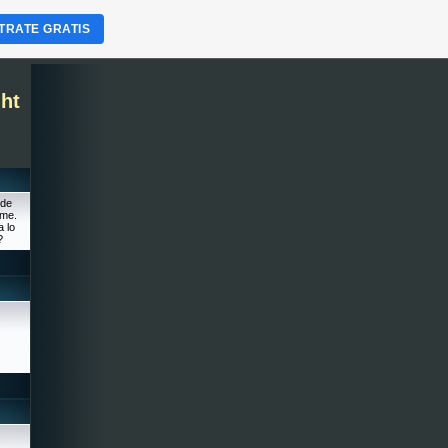
TRATE GRATIS
ht
 de
ime.
a lo
?