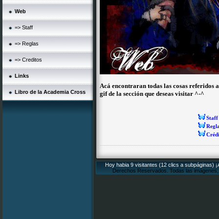
Web
=> Staff
=> Reglas
=> Creditos
Links
Acá encontraran todas las cosas referidos a
Libro de la Academia Cross
gif de la sección que deseas visitar ^-^
Staff
Regl
Crédi
Hoy habia 9 visitantes (12 clics a subpáginas) 
Derechos Reservados. Todas las imágenes, n